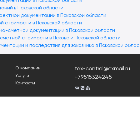
окументации в Псковской области
даний в Псковской области
проектной документации в Псковской области
й стоимости в Псковской области
но-сметной документации в Псковской области
сметной стоимости в Пскове и Псковской области
ментации и последствия для заказчика в Псковской облас
tex-control@cxmail.ru
О компании
Услуги
+79515324245
Контакты