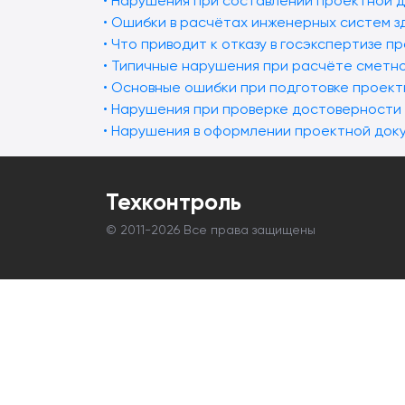
• Нарушения при составлении проектной д
• Ошибки в расчётах инженерных систем з
• Что приводит к отказу в госэкспертизе 
• Типичные нарушения при расчёте сметно
• Основные ошибки при подготовке проект
• Нарушения при проверке достоверности 
• Нарушения в оформлении проектной доку
Техконтроль
© 2011-
2026 Все права защищены